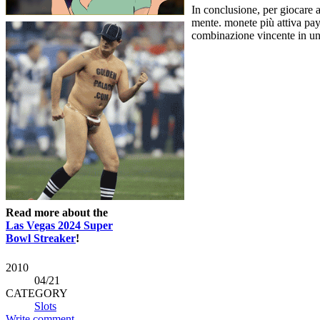
In conclusione, per giocare a
mente. monete più attiva payl
combinazione vincente in un
Read more about the
Las Vegas 2024 Super
Bowl Streaker
!
2010
04
/21
CATEGORY
Slots
Write comment