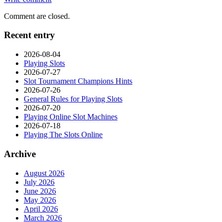
Comment are closed.
Recent entry
2026-08-04
Playing Slots
2026-07-27
Slot Tournament Champions Hints
2026-07-26
General Rules for Playing Slots
2026-07-20
Playing Online Slot Machines
2026-07-18
Playing The Slots Online
Archive
August 2026
July 2026
June 2026
May 2026
April 2026
March 2026