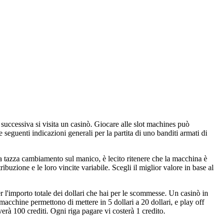
 successiva si visita un casinò. Giocare alle slot machines può
 seguenti indicazioni generali per la partita di uno banditi armati di
una tazza cambiamento sul manico, è lecito ritenere che la macchina è
ibuzione e le loro vincite variabile. Scegli il miglior valore in base al
 l'importo totale dei dollari che hai per le scommesse. Un casinò in
acchine permettono di mettere in 5 dollari a 20 dollari, e play off
verà 100 crediti. Ogni riga pagare vi costerà 1 credito.