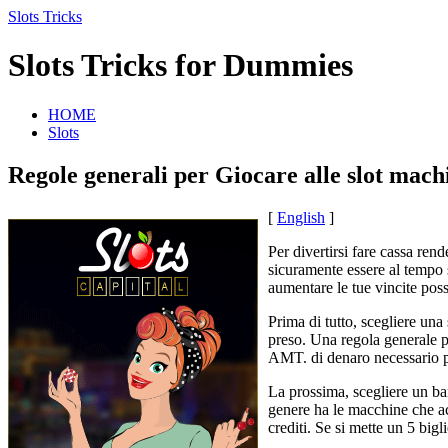
Slots Tricks
Slots Tricks for Dummies
HOME
Slots
Regole generali per Giocare alle slot mach
[
English
]
Per divertirsi fare cassa ren
sicuramente essere al tempo s
aumentare le tue vincite possi
Prima di tutto, scegliere una
preso. Una regola generale per
AMT. di denaro necessario pe
La prossima, scegliere un ba
genere ha le macchine che acc
crediti. Se si mette un 5 big