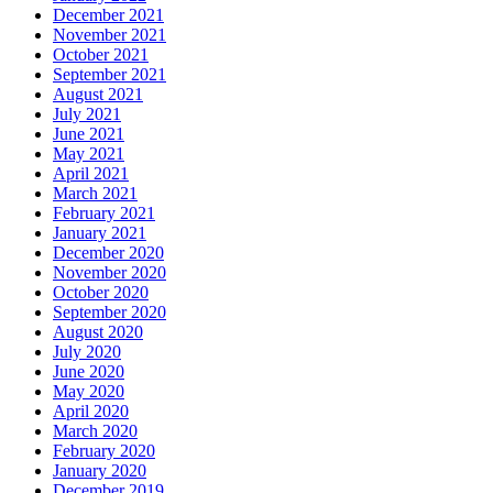
December 2021
November 2021
October 2021
September 2021
August 2021
July 2021
June 2021
May 2021
April 2021
March 2021
February 2021
January 2021
December 2020
November 2020
October 2020
September 2020
August 2020
July 2020
June 2020
May 2020
April 2020
March 2020
February 2020
January 2020
December 2019