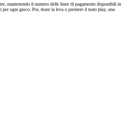
urre, mantenendo il numero delle linee di pagamento disponibili in
 per ogni gioco. Poi, tirare la leva o premere il tasto play, una