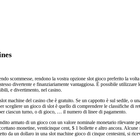
ines
dendo scommesse, rendono la vostra opzione slot gioco preferito la volta
tesso divertente e finanziariamente vantaggiosa. È possibile utilizzare le
bili, e divertimento, nel casino.
 slot machine del casino che è gratuito. Se un cappotto è sul sedile, o 
 scegliere un gioco di slot è quello di comprendere le classifiche di retr
r ciascun turno, o di gioco, … il numero di linee di pagamento.
ndito armato di un gioco con un valore nominale monetario rilevante per
ettano monetine, venticinque cent, $ 1 bollette e altro ancora. Alcune m
lietto da un dollaro in una slot machine gioco di cinque centesimi, si rice