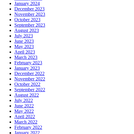
January 2024
December 2023
November 2023
October 2023
September 2023
August 2023
July 2023
June 2023
May 2023
April 2023
March 2023
February 2023
January 2023
December 2022
November 2022
October 2022
September 2022
August 2022
July 2022
June 2022
May 2022
April 2022
March 2022
February 2022
January 2022