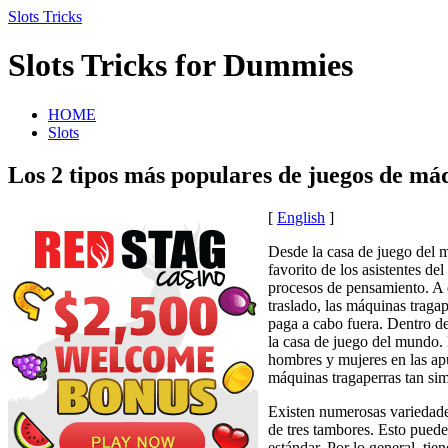
Slots Tricks
Slots Tricks for Dummies
HOME
Slots
Los 2 tipos más populares de juegos de má
[
English
]
Desde la casa de juego del m
favorito de los asistentes d
procesos de pensamiento. A d
traslado, las máquinas traga
paga a cabo fuera. Dentro de 
la casa de juego del mundo. 
hombres y mujeres en las apue
máquinas tragaperras tan simp
Existen numerosas variedades
de tres tambores. Esto puede
estándar. Por lo general, ti