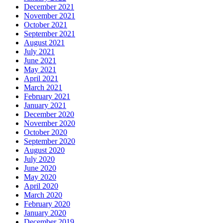
December 2021
November 2021
October 2021
September 2021
August 2021
July 2021
June 2021
May 2021
April 2021
March 2021
February 2021
January 2021
December 2020
November 2020
October 2020
September 2020
August 2020
July 2020
June 2020
May 2020
April 2020
March 2020
February 2020
January 2020
December 2019