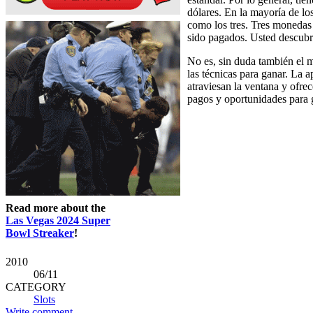
dólares. En la mayoría de lo
como los tres. Tres monedas 
sido pagados. Usted descubri
No es, sin duda también el m
las técnicas para ganar. La
atraviesan la ventana y ofr
pagos y oportunidades para 
Read more about the
Las Vegas 2024 Super
Bowl Streaker
!
2010
06
/11
CATEGORY
Slots
Write comment