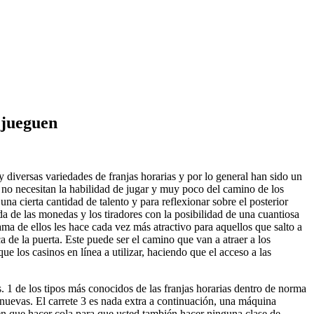
 jueguen
diversas variedades de franjas horarias y por lo general han sido un
e no necesitan la habilidad de jugar y muy poco del camino de los
a cierta cantidad de talento y para reflexionar sobre el posterior
a de las monedas y los tiradores con la posibilidad de una cuantiosa
ama de ellos les hace cada vez más atractivo para aquellos que salto a
de la puerta. Este puede ser el camino que van a atraer a los
e los casinos en línea a utilizar, haciendo que el acceso a las
s. 1 de los tipos más conocidos de las franjas horarias dentro de norma
 nuevas. El carrete 3 es nada extra a continuación, una máquina
nen que hacer cola para que usted también hacer ninguna clase de