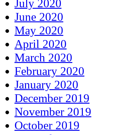
July 2020
June 2020
May 2020
April 2020
March 2020
February 2020
January 2020
December 2019
November 2019
October 2019