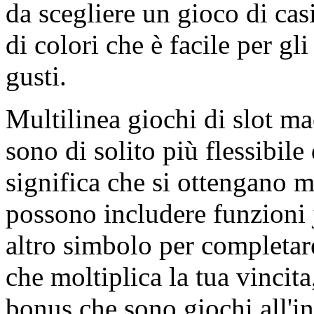
da scegliere un gioco di ca
di colori che è facile per gli
gusti.
Multilinea giochi di slot ma
sono di solito più flessibile
significa che si ottengano m
possono includere funzioni j
altro simbolo per completar
che moltiplica la tua vincita
bonus che sono giochi all'in