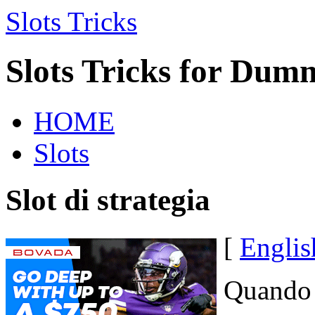
Slots Tricks
Slots Tricks for Dum
HOME
Slots
Slot di strategia
[
Englis
Quando s