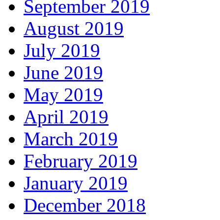
September 2019
August 2019
July 2019
June 2019
May 2019
April 2019
March 2019
February 2019
January 2019
December 2018