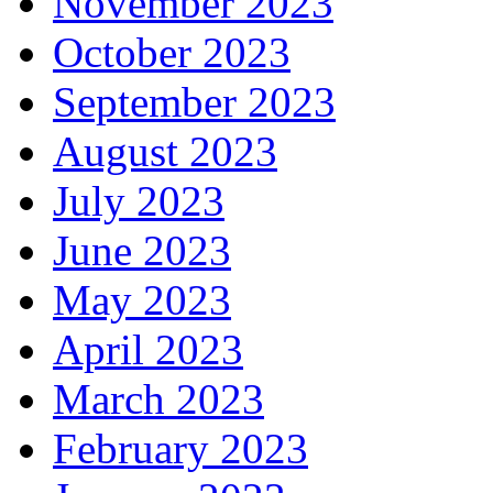
November 2023
October 2023
September 2023
August 2023
July 2023
June 2023
May 2023
April 2023
March 2023
February 2023