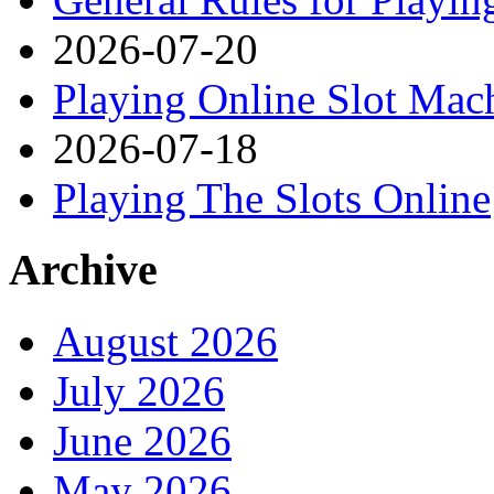
2026-07-20
Playing Online Slot Mac
2026-07-18
Playing The Slots Online
Archive
August 2026
July 2026
June 2026
May 2026