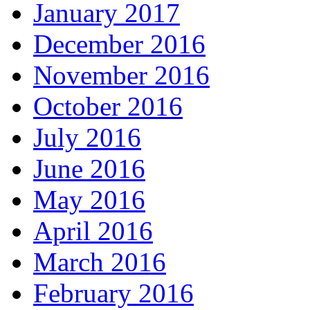
January 2017
December 2016
November 2016
October 2016
July 2016
June 2016
May 2016
April 2016
March 2016
February 2016