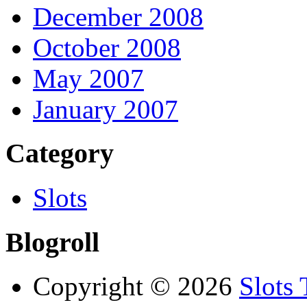
December 2008
October 2008
May 2007
January 2007
Category
Slots
Blogroll
Copyright © 2026
Slots 