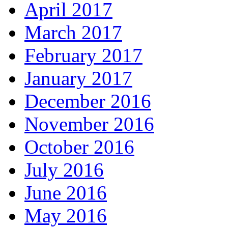
April 2017
March 2017
February 2017
January 2017
December 2016
November 2016
October 2016
July 2016
June 2016
May 2016