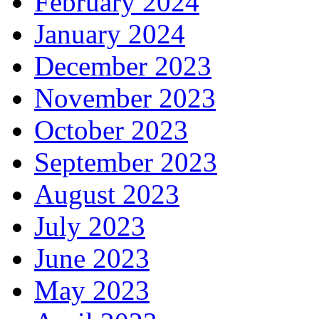
February 2024
January 2024
December 2023
November 2023
October 2023
September 2023
August 2023
July 2023
June 2023
May 2023