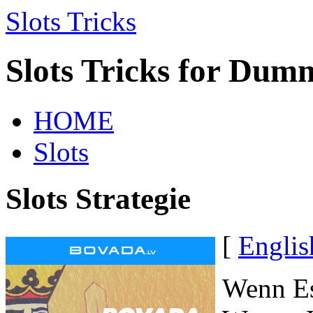
Slots Tricks
Slots Tricks for Dum
HOME
Slots
Slots Strategie
[
Englis
Wenn Es