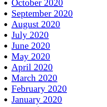
October 2020
September 2020
August 2020
July 2020
June 2020
May 2020
April 2020
March 2020
February 2020
January 2020