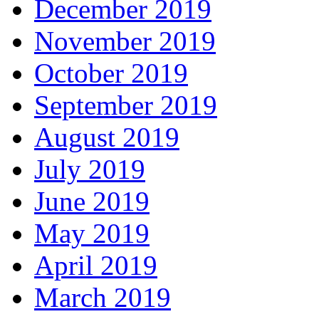
December 2019
November 2019
October 2019
September 2019
August 2019
July 2019
June 2019
May 2019
April 2019
March 2019