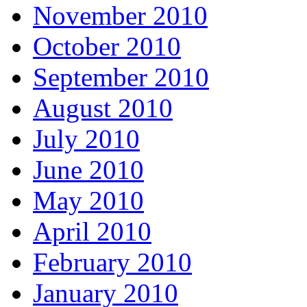
November 2010
October 2010
September 2010
August 2010
July 2010
June 2010
May 2010
April 2010
February 2010
January 2010