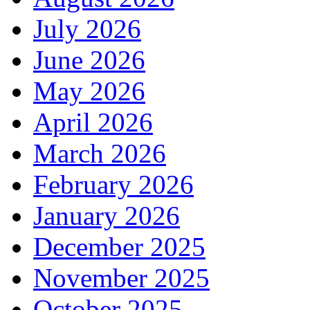
July 2026
June 2026
May 2026
April 2026
March 2026
February 2026
January 2026
December 2025
November 2025
October 2025