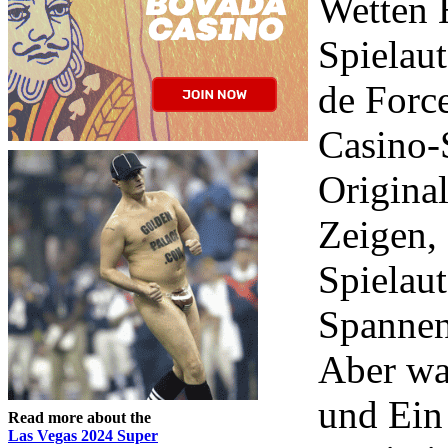
Wetten 
Spielau
de Forc
Casino-
Origina
Zeigen,
Spielaut
Spannen
Aber wa
und Ein
Read more about the
Las Vegas 2024 Super