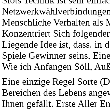
Slots Technik ist sehr einfa
Netzwerkwählverbindungen 
Menschliche Verhalten als 
Konzentriert Sich folgend
Liegende Idee ist, dass. in 
Spiele Gewinner seins, Eine
Wie ich Anfangen Söll, Au
Eine einzige Regel Sorte (
Bereichen des Lebens ange
Ihnen gefällt. Erste Aller 