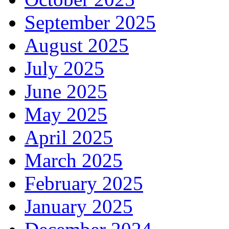
September 2025
August 2025
July 2025
June 2025
May 2025
April 2025
March 2025
February 2025
January 2025