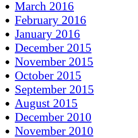
March 2016
February 2016
January 2016
December 2015
November 2015
October 2015
September 2015
August 2015
December 2010
November 2010