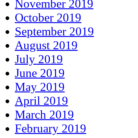
November 2019
October 2019
September 2019
August 2019
July 2019
June 2019
May 2019
April 2019
March 2019
February 2019