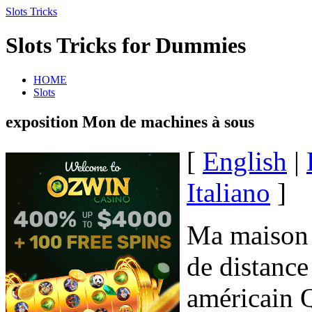
Slots Tricks
Slots Tricks for Dummies
HOME
Slots
exposition Mon de machines à sous
[
English
|
Italiano
]
Ma maison
de distance 
américain Q