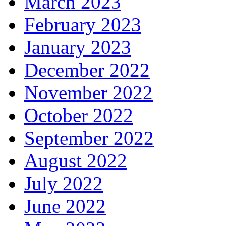
March 2023
February 2023
January 2023
December 2022
November 2022
October 2022
September 2022
August 2022
July 2022
June 2022