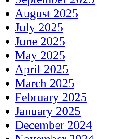
August 2025
July 2025
June 2025
May 2025
April 2025
March 2025
February 2025
January 2025
December 2024
November 2024