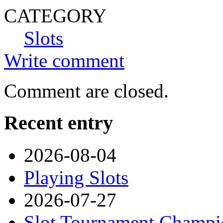
CATEGORY
Slots
Write comment
Comment are closed.
Recent entry
2026-08-04
Playing Slots
2026-07-27
Slot Tournament Champi