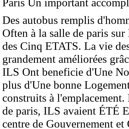
Paris Un important accompli
Des autobus remplis d'hom
Often à la salle de paris sur
des Cinq ETATS. La vie des
grandement améliorées grâce 
ILS Ont beneficie d'Une N
plus d'Une bonne Logements
construits à l'emplacement.
de paris, ILS avaient ÉTÉ
centre de Gouvernement et 