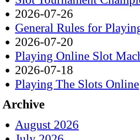
2026-07-26
General Rules for Playin
2026-07-20
Playing Online Slot Mac
2026-07-18
Playing The Slots Online
Archive
August 2026
July 2026