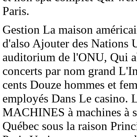
Paris.
Gestion La maison américai
d'also Ajouter des Nations 
auditorium de l'ONU, Qui 
concerts par nom grand L'In
cents Douze hommes et fem
employés Dans Le casino.
MACHINES à machines à sou
Québec sous la raison Princ