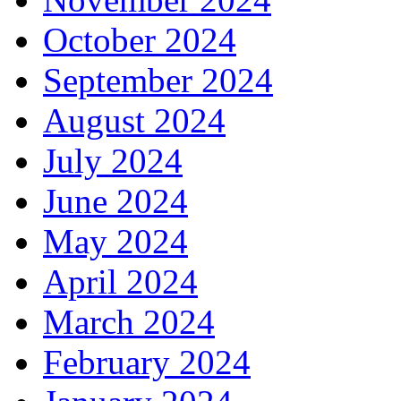
October 2024
September 2024
August 2024
July 2024
June 2024
May 2024
April 2024
March 2024
February 2024