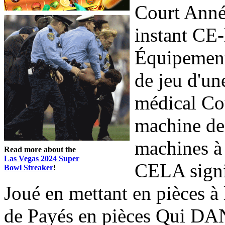
Court Année
instant CE-
Équipement
de jeu d'un
médical Cou
machine de 
machines à
Read more about the
Las Vegas 2024 Super
CELA signi
Bowl Streaker
!
Joué en mettant en pièces à
de Payés en pièces Qui DA