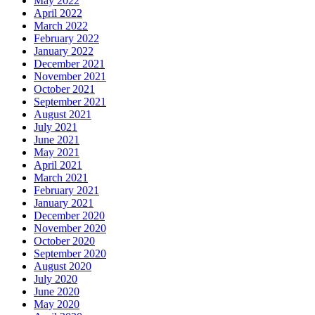
May 2022
April 2022
March 2022
February 2022
January 2022
December 2021
November 2021
October 2021
September 2021
August 2021
July 2021
June 2021
May 2021
April 2021
March 2021
February 2021
January 2021
December 2020
November 2020
October 2020
September 2020
August 2020
July 2020
June 2020
May 2020