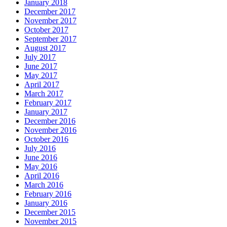
January 2018
December 2017
November 2017
October 2017
September 2017
August 2017
July 2017
June 2017
May 2017
April 2017
March 2017
February 2017
January 2017
December 2016
November 2016
October 2016
July 2016
June 2016
May 2016
April 2016
March 2016
February 2016
January 2016
December 2015
November 2015