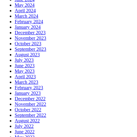
May 2024
April 2024
March 2024
February 2024
January 2024
December 2023
November 2023
October 2023
September 2023
August 2023
July 2023
June 2023
May 2023
April 2023
March 2023
February 2023
January 2023
December 2022
November 2022
October 2022
September 2022
August 2022
July 2022
June 2022