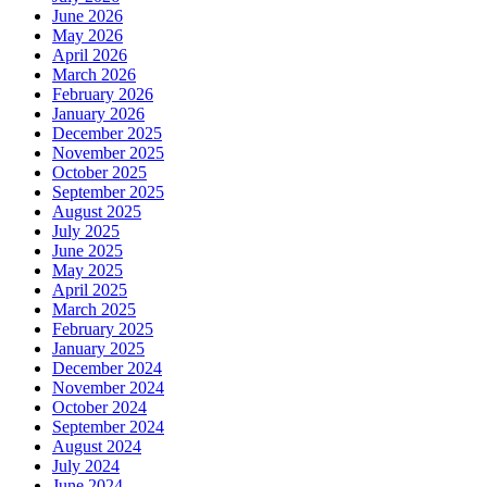
June 2026
May 2026
April 2026
March 2026
February 2026
January 2026
December 2025
November 2025
October 2025
September 2025
August 2025
July 2025
June 2025
May 2025
April 2025
March 2025
February 2025
January 2025
December 2024
November 2024
October 2024
September 2024
August 2024
July 2024
June 2024