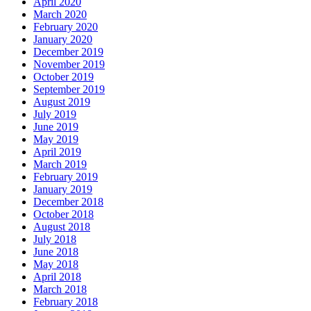
April 2020
March 2020
February 2020
January 2020
December 2019
November 2019
October 2019
September 2019
August 2019
July 2019
June 2019
May 2019
April 2019
March 2019
February 2019
January 2019
December 2018
October 2018
August 2018
July 2018
June 2018
May 2018
April 2018
March 2018
February 2018