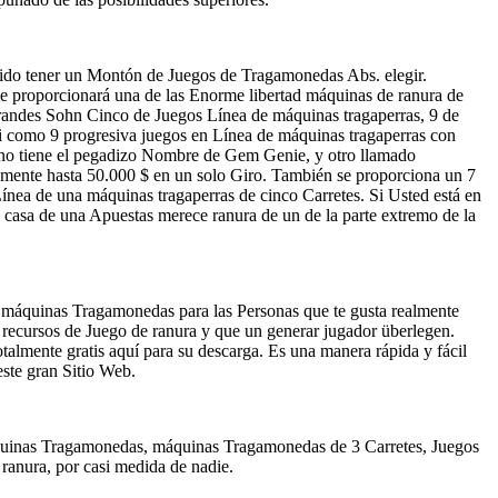
ocido tener un Montón de Juegos de Tragamonedas Abs. elegir.
e proporcionará una de las Enorme libertad máquinas de ranura de
randes Sohn Cinco de Juegos Línea de máquinas tragaperras, 9 de
 como 9 progresiva juegos en Línea de máquinas tragaperras con
no tiene el pegadizo Nombre de Gem Genie, y otro llamado
lmente hasta 50.000 $ en un solo Giro. También se proporciona un 7
nea de una máquinas tragaperras de cinco Carretes. Si Usted está en
casa de una Apuestas merece ranura de un de la parte extremo de la
e máquinas Tragamonedas para las Personas que te gusta realmente
s recursos de Juego de ranura y que un generar jugador überlegen.
almente gratis aquí para su descarga. Es una manera rápida y fácil
este gran Sitio Web.
máquinas Tragamonedas, máquinas Tragamonedas de 3 Carretes, Juegos
anura, por casi medida de nadie.