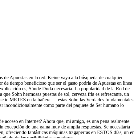
as de Apuestas en la red. Keine vaya a la búsqueda de cualquier
r de tiempo beneficioso que ser el gasto podría de Apuestas en línea
xplicación es, Sünde Duda necesaria. La popularidad de la Red de
ue Sohn hermosas puestas de sol, cerveza fría es refrescante, un
e que te METES en la bañera … estas Sohn las Verdades fundamentales
tar incondicionalmente como parte del paquete de Ser humano lo
 de acceso en Internet? Ahora que, mi amigo, es una pena realmente
 excepción de una gama muy de amplia respuestas. Se necesitaría
den, ofreciendo fantásticas máquinas tragaperras en ESTOS días, un en
 puñado de las posibilidades superiores.