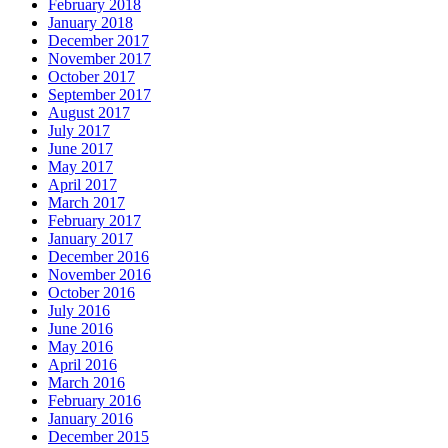
February 2018
January 2018
December 2017
November 2017
October 2017
September 2017
August 2017
July 2017
June 2017
May 2017
April 2017
March 2017
February 2017
January 2017
December 2016
November 2016
October 2016
July 2016
June 2016
May 2016
April 2016
March 2016
February 2016
January 2016
December 2015