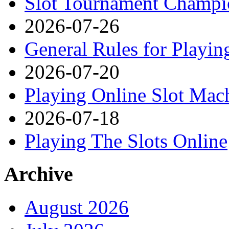
Slot Tournament Champi
2026-07-26
General Rules for Playin
2026-07-20
Playing Online Slot Mac
2026-07-18
Playing The Slots Online
Archive
August 2026