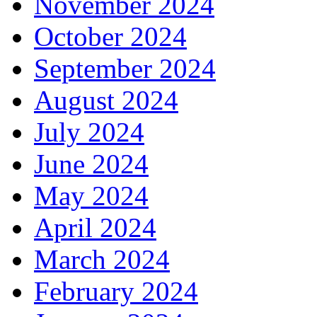
November 2024
October 2024
September 2024
August 2024
July 2024
June 2024
May 2024
April 2024
March 2024
February 2024