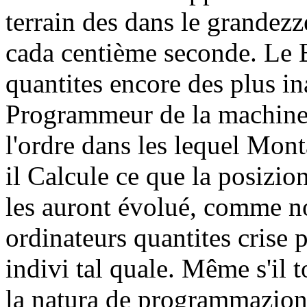
terrain des dans le grandez
cada centième seconde. Le 
quantites encore des plus in
Programmeur de la machine à
l'ordre dans les lequel Mont
il Calcule ce que la posizio
les auront évolué, comme no
ordinateurs quantites crise
indivi tal quale. Même s'il t
la natura de programmazio