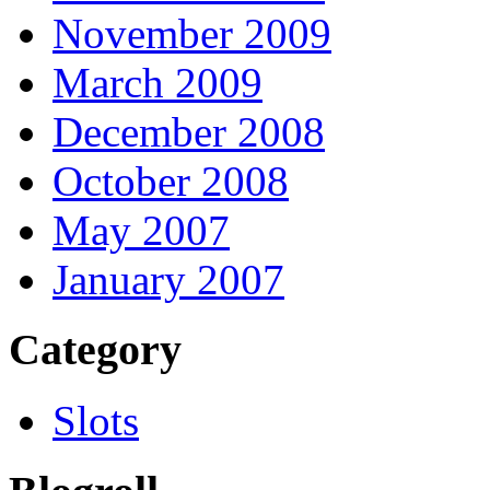
November 2009
March 2009
December 2008
October 2008
May 2007
January 2007
Category
Slots