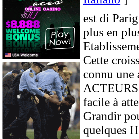
est di Pari
plus en pl
Etablisseme
Cette crois
connu une a
ACTEURS de
facile à at
Grandir po
quelques Ha