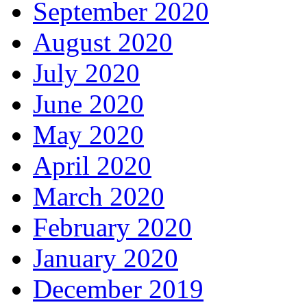
September 2020
August 2020
July 2020
June 2020
May 2020
April 2020
March 2020
February 2020
January 2020
December 2019