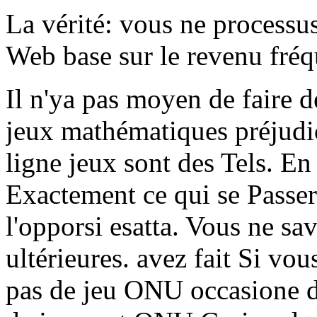
La vérité: vous ne process
Web base sur le revenu fré
Il n'ya pas moyen de faire de
jeux mathématiques préjudic
ligne jeux sont des Tels. E
Exactement ce qui se Passera
l'opporsi esatta. Vous ne sa
ultérieures. avez fait Si vous
pas de jeu ONU occasione de