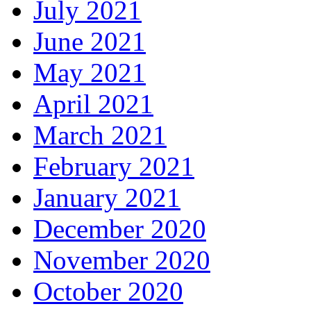
July 2021
June 2021
May 2021
April 2021
March 2021
February 2021
January 2021
December 2020
November 2020
October 2020