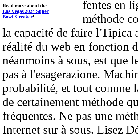
fentes en l
Read more about the
Las Vegas 2024 Super
méthode com
Bowl Streaker
!
la capacité de faire l'Tipica
réalité du web en fonction 
néanmoins à sous, est que 
pas à l'esagerazione. Machin
probabilité, et tout comme la
de certainement méthode qui
fréquentes. Ne pas une mét
Internet sur à sous. Lisez 