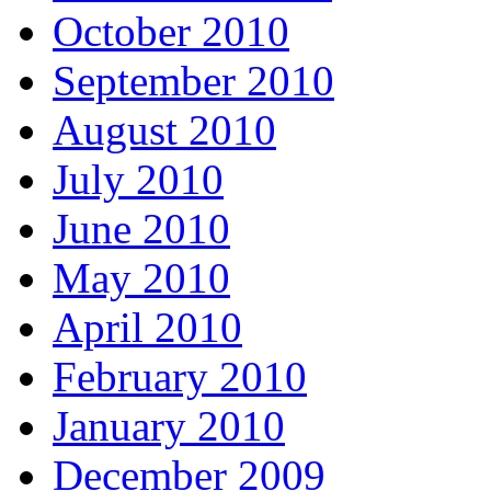
October 2010
September 2010
August 2010
July 2010
June 2010
May 2010
April 2010
February 2010
January 2010
December 2009