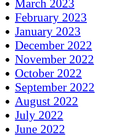
March 2023
February 2023
January 2023
December 2022
November 2022
October 2022
September 2022
August 2022
July 2022
June 2022