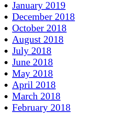
January 2019
December 2018
October 2018
August 2018
July 2018
June 2018
May 2018
April 2018
March 2018
February 2018