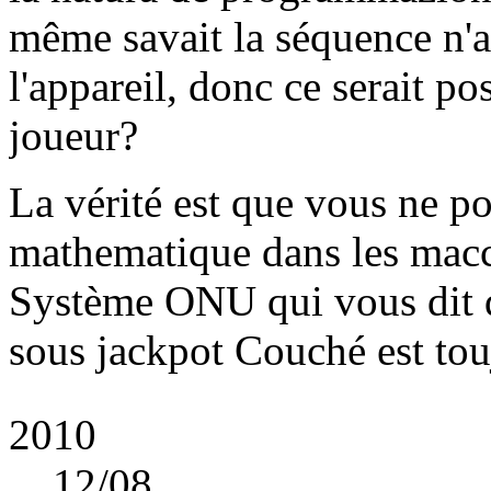
même savait la séquence n'au
l'appareil, donc ce serait po
joueur?
La vérité est que vous ne p
mathematique dans les macch
Système ONU qui vous dit q
sous jackpot Couché est tou
2010
12
/08